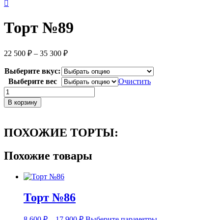
Торт №89
Диапазон
22 500
₽
–
35 300
₽
цен:
22
Выберите вкус:
500 ₽
Выберите вес
Очистить
–
Количество
35
товара
В корзину
300 ₽
Торт
№89
ПОХОЖИЕ ТОРТЫ:
Похожие товары
Торт №86
Диапазон
Этот
8 600
₽
–
17 900
₽
Выберите параметры