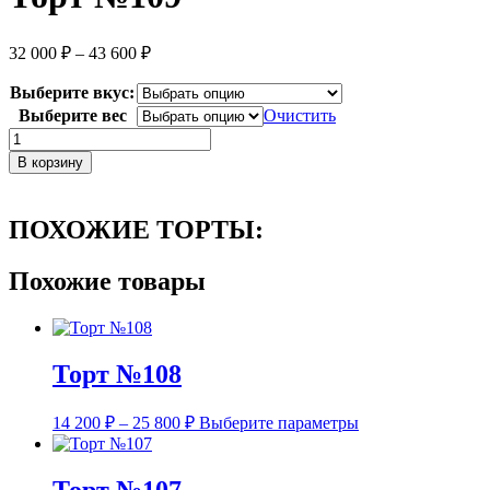
Диапазон
32 000
₽
–
43 600
₽
цен:
32
Выберите вкус:
000 ₽
Выберите вес
Очистить
–
Количество
43
товара
В корзину
600 ₽
Торт
№109
ПОХОЖИЕ ТОРТЫ:
Похожие товары
Торт №108
Диапазон
Этот
14 200
₽
–
25 800
₽
Выберите параметры
цен:
товар
14
имеет
несколько
200 ₽