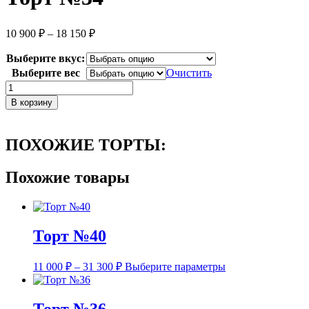
Диапазон
10 900
₽
–
18 150
₽
цен:
10
Выберите вкус:
900 ₽
Выберите вес
Очистить
–
Количество
18
товара
В корзину
150 ₽
Торт
№34
ПОХОЖИЕ ТОРТЫ:
Похожие товары
Торт №40
Диапазон
Этот
11 000
₽
–
31 300
₽
Выберите параметры
цен:
товар
11
имеет
несколько
000 ₽