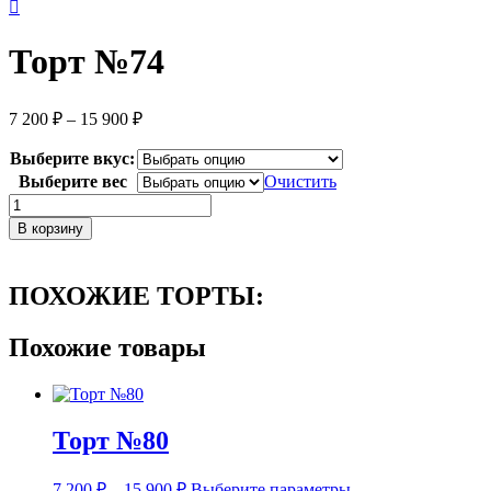
Торт №74
Диапазон
7 200
₽
–
15 900
₽
цен:
7
Выберите вкус:
200 ₽
Выберите вес
Очистить
–
Количество
15
товара
В корзину
900 ₽
Торт
№74
ПОХОЖИЕ ТОРТЫ:
Похожие товары
Торт №80
Диапазон
Этот
7 200
₽
–
15 900
₽
Выберите параметры